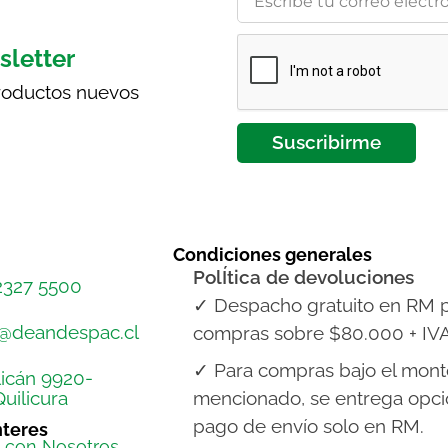
sletter
productos nuevos
Suscribirme
Condiciones generales
PolÍtica de devoluciones
 2327 5500
✓ Despacho gratuito en RM 
@deandespac.cl
compras sobre $80.000 + IVA
✓ Para compras bajo el mont
icán 9920-
uilicura
mencionado, se entrega opc
pago de envío solo en RM.
nteres
a con Nosotros