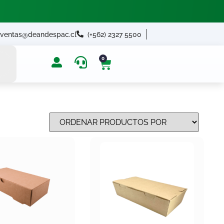
ventas@deandespac.cl
(+562) 2327 5500
0