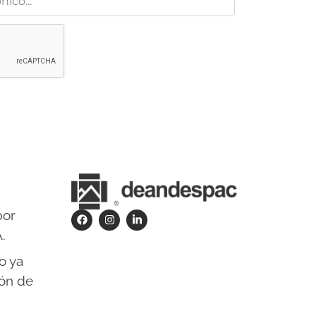
por
.
o ya
ión de